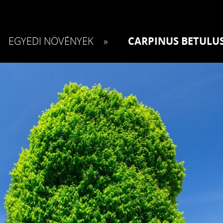
EGYEDI NÖVÉNYEK
»
CARPINUS BETULU